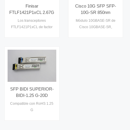
una buena 7
Finisar
Cisco 10G SFP SFP-
FTLF1421P1xCL 2.67G
10G-SR 850nm
1310nm 15 km
Multimodo Transceptor
Los transceptores
Módulo 10GBASE-SR de
FTLF1421P1BCL
FTLF1421P1xCL de factor
Cisco 10GBASE-SR,
Gigabit POE Switch
de forma pequeño (SFP) de
10GBASE-SW. Consulte la
SFP
Finisar son compatible con
hoja de datos, el precio y los
el acuerdo de
detalles en
subcontratación múltiple de
www.opticalmodulemanufacturers.c
factor de forma pequeño
(MSA) 1 . & nbsp;
SFP BIDI SUPERIOR-
BIDI-1.25 G-20D
1310&1550nm
Compatible con RoHS 1.25
G
1310/1550nm(1550/1310nm)
20KM Transceptor