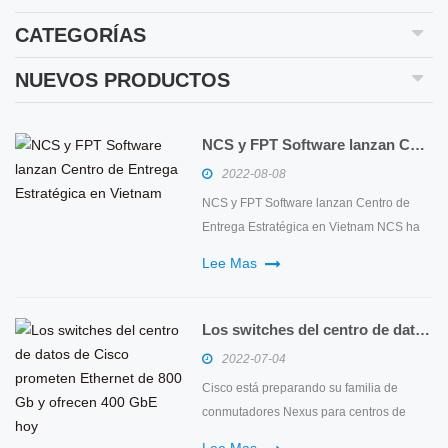
CATEGORÍAS
NUEVOS PRODUCTOS
NCS y FPT Software lanzan Centro de Entrega Estratégica en Vietnam
2022-08-08
NCS y FPT Software lanzan Centro de
Entrega Estratégica en Vietnam NCS ha
anunciado el lanzamiento de un Centro
Lee Mas
de Entrega Estratégica (SDC) en Hanoi,
Vietnam, en asociación con la empresa
de TI líder del país, FPT Software,
Los switches del centro de datos de Cisco prometen Ethernet de 800 Gb y ofrecen 400 GbE hoy
ampliando su red de entrega global y
2022-07-04
grupo de talentos para respaldar mejor...
Cisco está preparando su familia de
conmutadores Nexus para centros de
datos de gama alta para Ethernet de alta
Lee Mas