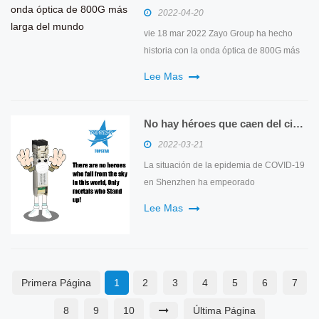
convertirá en el octavo centro de datos de
2022-04-20
la compañía. Además, TOK2 le...
vie 18 mar 2022 Zayo Group ha hecho
historia con la onda óptica de 800G más
larga del mundo, superando el récord
Lee Mas
mundial anterior por 74,5 km. El
proveedor global de soluciones de
comunicaciones basadas en fibra, Zayo
No hay héroes que caen del cielo en este mundo.
Group Holdings, e Infinera, un proveedor
2022-03-21
global de soluciones de red, han
La situación de la epidemia de COVID-19
anunciad...
en Shenzhen ha empeorado
gradualmente recientemente. Con el fin
Lee Mas
de volver a la normalidad lo antes posible
y cooperar plenamente con el trabajo del
gobierno, a partir de esta semana,
Shenzhen, una ciudad conocida por su
Primera Página
1
2
3
4
5
6
7
"ritmo rápido" y "fabricantes de dinero"...
8
9
10
Última Página