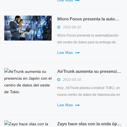
velocidad que admitirá mejor aplicaciones
de gran ancho de banda como IA y
nativas de la nube. El proveedor
Micro Focus presenta la automatización del centro de datos para la entrega de SaaS
implementó cinco nuevos conmutadores
2022-06-10
de centro de datos Nexus que incluyen
Micro Focus presenta la automatización
sopor...
del centro de datos para la entrega de
SaaS MicroFocus ha lanzado la
Lee Mas
automatización del centro de datos (DCA)
para la entrega de software como servicio
(SaaS), que ofrece una gestión de
AirTrunk aumenta su presencia en Japón con el centro de datos del oeste de Tokio
cumplimiento de TI y riesgo de
2022-05-16
vulnerabilidad más rentable. Micro Focus
Hoy , AirTrunk planea construir TOK2, un
DCA...
nuevo centro de datos de hiperescala en
Japón que fortalecerá la presencia de la
Lee Mas
compañía en el país. Ubicado en el oeste
de Tokio, AirTrunk TOK2 tendrá una
capacidad de más de 110MW y se
Zayo hace olas con la onda óptica de 800G más larga del mundo