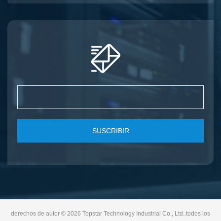
SUSCRIBIR
derechos de autor © 2026 Topstar Technology Industrial Co., Ltd..todos los