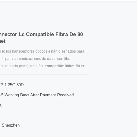
nector Lc Compatible Fibra De 80
net
 lc
los transceptores ópticos están diseñados para
1 x fc para comunicaciones de datos con fibra
 multimodo (mmf) también.
compatible 80km fib
er
ara ge y 1.0625 gbps para 1xfc.
sfp a ethernet
los
dos para un alto rendimiento y una buena relación
P-1.25G-80D
porcionar a los clientes las mejores soluciones para
-5 Working Days After Payment Received
cación de datos.
a
Shenzhen