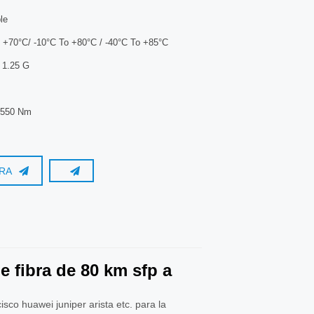
le
 +70°C/ -10°C To +80°C / -40°C To +85°C
1.25 G
550 Nm
RA
 fibra de 80 km sfp a
sco huawei juniper arista etc. para la