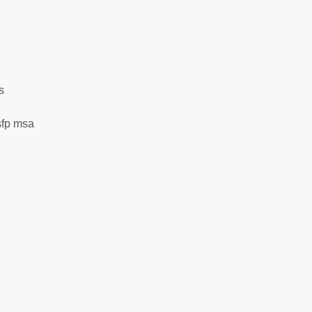
s
sfp msa