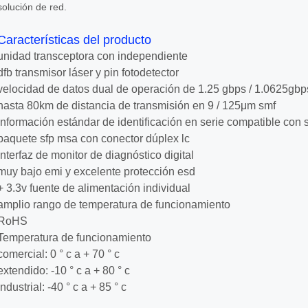
solución de red.
Características del producto
unidad transceptora con independiente
dfb transmisor láser y pin fotodetector
velocidad de datos dual de operación de 1.25 gbps / 1.0625gbp
hasta 80km de distancia de transmisión en 9 / 125μm smf
información estándar de identificación en serie compatible con 
paquete sfp msa con conector dúplex lc
interfaz de monitor de diagnóstico digital
muy bajo emi y excelente protección esd
+ 3.3v fuente de alimentación individual
amplio rango de temperatura de funcionamiento
RoHS
Temperatura de funcionamiento
comercial: 0 ° c a + 70 ° c
extendido: -10 ° c a + 80 ° c
industrial: -40 ° c a + 85 ° c