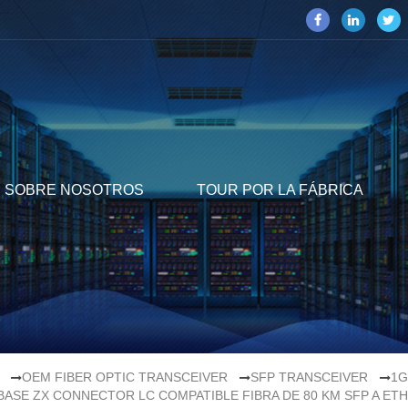
SOBRE NOSOTROS
TOUR POR LA FÁBRICA
OEM FIBER OPTIC TRANSCEIVER
SFP TRANSCEIVER
1G
BASE ZX CONNECTOR LC COMPATIBLE FIBRA DE 80 KM SFP A ET