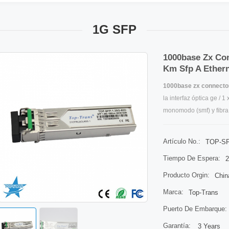
1G SFP
1000base Zx Con
Km Sfp A Ether
1000base zx connector
la interfaz óptica ge / 
monomodo (smf) y fibra
sfp
opere a 1.25 gbps p
diseños están optimiza
Artículo No.:
TOP-SF
costo-eficacia para pro
Tiempo De Espera:
2
aplicaciones de comuni
Producto Orgin:
Chin
Marca:
Top-Trans
Puerto De Embarque:
Garantía:
3 Years