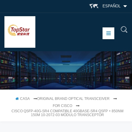
ESPAÑOL
CASA
ORIGINAL BRAND OPTICAL TRANSCEIVER
FOR CISCO
CISCO QSFP-40G-SR4 COMPATIBLE 40GBASE-SR4 QSFP + 850NM
150M 10-2072-03 MÓDULO TRANSCEPTOR