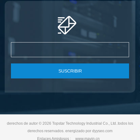
SUSCRIBIR
derechos de autor © 2026 Topstar Technology Industrial Co., Ltd..todos los
derechos reservados. energizado por
dyyseo.com
Enlaces Amistosos :
www.mavin.cn