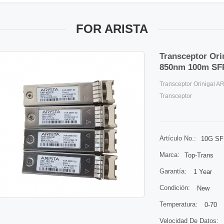
FOR ARISTA
Transceptor Or
850nm 100m SFP
Transceptor Orinigal
Transceptor
Artículo No.:
10G SF
Marca:
Top-Trans
Garantía:
1 Year
Condición:
New
Temperatura:
0-70
Velocidad De Datos: