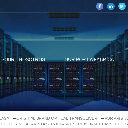
SOBRE NOSOTROS
TOUR POR LA FÁBRICA
CASA
ORIGINAL BRAND OPTICAL TRANSCEIVER
FOR ARISTA
TOR ORINIGAL ARISTA SFP-10G-SRL SFP+ 850NM 100M SFP+ T