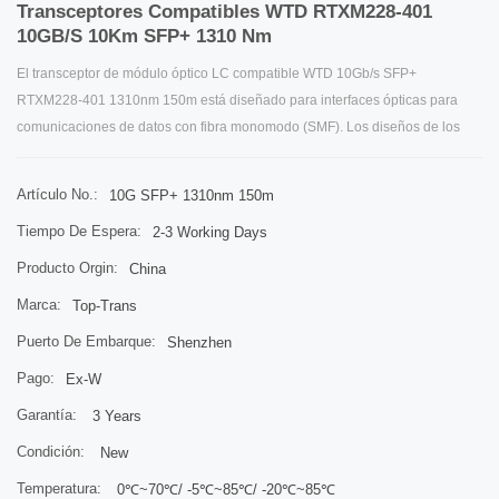
Transceptores Compatibles WTD RTXM228-401
10GB/s 10Km SFP+ 1310 Nm
El transceptor de módulo óptico LC compatible WTD 10Gb/s SFP+
RTXM228-401 1310nm 150m está diseñado para interfaces ópticas para
comunicaciones de datos con fibra monomodo (SMF). Los diseños de los
transceptores están optimizados para un alto rendimiento y son rentables
para ofrecer a los clientes las mejores soluciones para aplicaciones de
Artículo No.:
10G SFP+ 1310nm 150m
telecomunicaciones.
Tiempo De Espera:
2-3 Working Days
Producto Orgin:
China
Marca:
Top-Trans
Puerto De Embarque:
Shenzhen
Pago:
Ex-W
Garantía:
3 Years
Condición:
New
Temperatura:
0℃~70℃/ -5℃~85℃/ -20℃~85℃