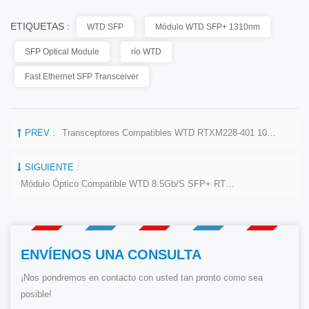
ETIQUETAS :
WTD SFP
Módulo WTD SFP+ 1310nm
SFP Optical Module
río WTD
Fast Ethernet SFP Transceiver
PREV :
Transceptores Compatibles WTD RTXM228-401 10GB/s 10Km SFP+ 1310 Nm
SIGUIENTE :
Módulo Óptico Compatible WTD 8.5Gb/s SFP+ RTXM228-851 850nm 150m LC
ENVÍENOS UNA CONSULTA
¡Nos pondremos en contacto con usted tan pronto como sea
posible!