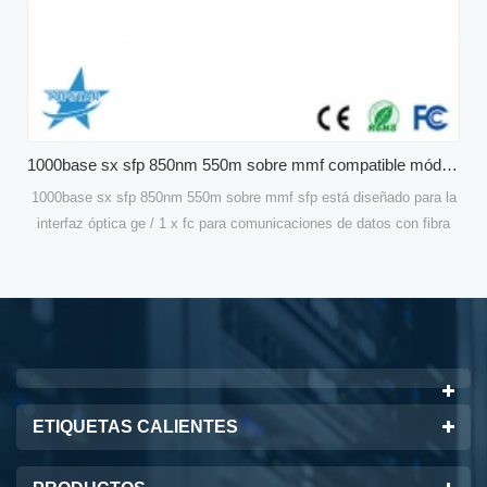
1000base sx sfp 850nm 550m sobre mmf compatible módulos ópticos cisco glc-sx-mmd
mf sfp está diseñado para la
módulos sfp de modo único compati
unicaciones de datos con fibra
transceptores ópticos están diseñados par
ara ge. cisco compatible glc-
comunicaciones de datos con fibra mono
ara un alto rendimiento y es
de fibra 100pps sfp los diseños están o
tes las mejores soluciones para
rendimiento y son rentables para proporc
cación de datos.
mejores soluciones para aplicaciones 
ETIQUETAS CALIENTES