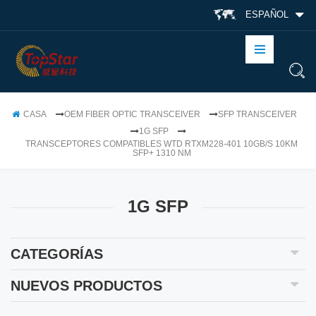
ESPAÑOL
CASA
OEM FIBER OPTIC TRANSCEIVER
SFP TRANSCEIVER
1G SFP
TRANSCEPTORES COMPATIBLES WTD RTXM228-401 10GB/S 10KM
SFP+ 1310 NM
1G SFP
CATEGORÍAS
NUEVOS PRODUCTOS