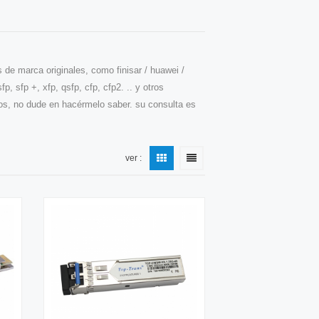
 de marca originales, como finisar / huawei /
p, sfp +, xfp, qsfp, cfp, cfp2. .. y otros
icos, no dude en hacérmelo saber. su consulta es
ver :