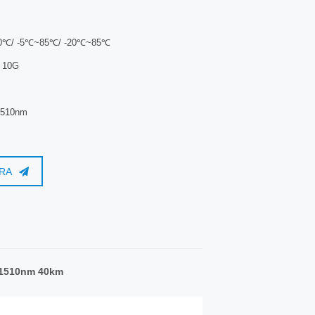
℃/ -5℃~85℃/ -20℃~85℃
10G
510nm
RA
 1510nm 40km