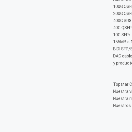
gobierno de los EE. UU.
100G QSF
adquiera únicamente
200G QSF
“productos finales
400G SR8
fabricados en los EE.
40G QSFP
UU. o designados en un
país.
10G SFP/
155MB a 1
BIDI SFP
DAC cable
y producto
Topstar C
Nuestra v
Nuestra m
Nuestros 