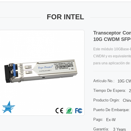
FOR INTEL
Transceptor Co
10G CWDM SFP
Este módulo 10GBase-E
CWDM y es equivalente
para una aplicación de 
de onda gruesa de 10 g
compatibilidad de los c
Artículo No.:
10G C
transporte óptico de Inte
Tiempo De Espera:
2
Producto Orgin:
Chin
Puerto De Embarque:
Pago:
Ex-W
Garantía:
3 Years