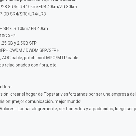
P28 SR4/LR4 10km/ER4 40km/ZR 80km
P-DD SR4/SR8/LR4/LR8
+ SR /LR 10km/ ER 40km
 10G XFP
.25 GB y 2.5GB SFP
/SFP+ CWDM / DWDM SFP/SFP+
, AOC cable, patch cord MPO/MTP cable
s relacionados con fibra, etc.
ulture
isión: crear el hogar de Topstar y esforzarnos por ser una empresa del
isión: ¡mejor comunicación, mejor mundo!
Valores--Luchar alegremente, ser honestos y agradecidos, luego ser p