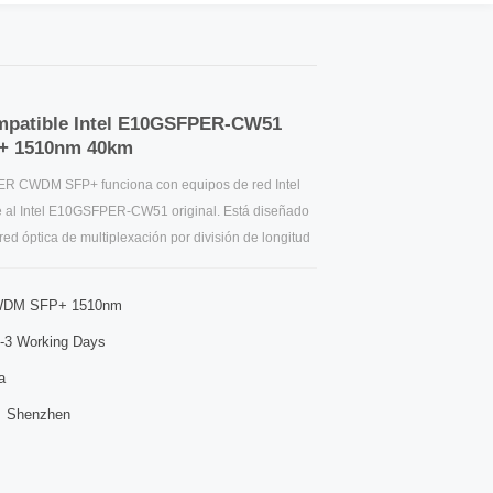
mpatible Intel E10GSFPER-CW51
+ 1510nm 40km
R CWDM SFP+ funciona con equipos de red Intel
 al Intel E10GSFPER-CW51 original. Está diseñado
red óptica de multiplexación por división de longitud
igabits. Se ha programado para garantizar la
onmutadores, enrutadores y dispositivos de
WDM SFP+ 1510nm
l.
-3 Working Days
a
Shenzhen