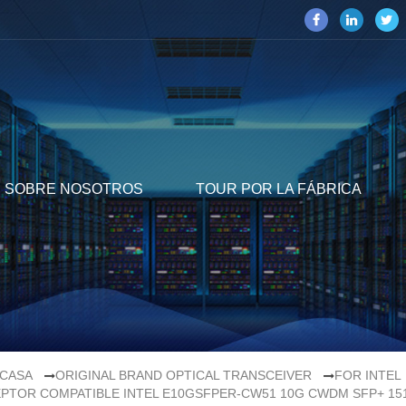
SOBRE NOSOTROS
TOUR POR LA FÁBRICA
CASA
ORIGINAL BRAND OPTICAL TRANSCEIVER
FOR INTEL
PTOR COMPATIBLE INTEL E10GSFPER-CW51 10G CWDM SFP+ 15