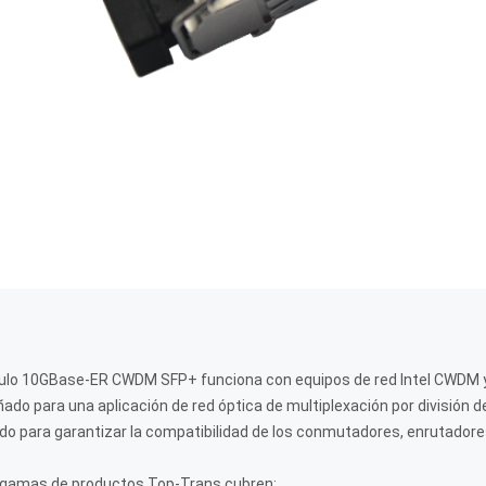
lo 10GBase-ER CWDM SFP+ funciona con equipos de red Intel CWDM y e
ado para una aplicación de red óptica de multiplexación por división d
o para garantizar la compatibilidad de los conmutadores, enrutadores 
gamas de productos Top-Trans cubren: