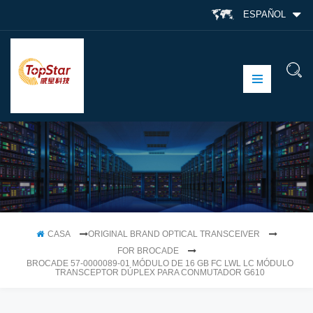
ESPAÑOL
CASA
ORIGINAL BRAND OPTICAL TRANSCEIVER
FOR BROCADE
BROCADE 57-0000089-01 MÓDULO DE 16 GB FC LWL LC MÓDULO
TRANSCEPTOR DÚPLEX PARA CONMUTADOR G610