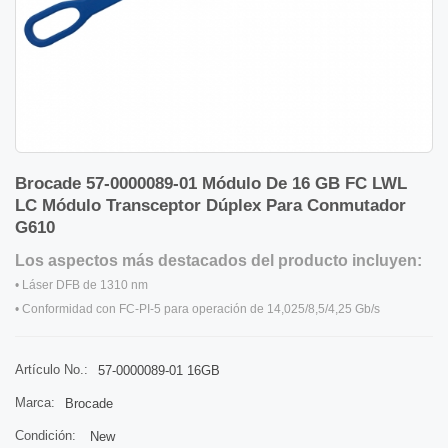
Brocade 57-0000089-01 Módulo De 16 GB FC LWL
LC Módulo Transceptor Dúplex Para Conmutador
G610
Los aspectos más destacados del producto incluyen:
• Láser DFB de 1310 nm
• Conformidad con FC-PI-5 para operación de 14,025/8,5/4,25 Gb/s
• Funciones de diagnóstico según SFF-8472, interfaz de monitoreo de
diagnóstico para transceptores ópticos, que proporciona monitoreo en
Artículo No.:
57-0000089-01 16GB
tiempo real de:
Marca:
Brocade
– Potencia óptica media transmitida – Potencia óptica media recibida –
Corriente de polarización del láser – Temperatura – Tensión de alimentación
Condición:
New