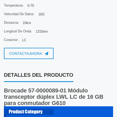
• Conector dúplex LC estándar de la industria
Temperatura:
0-70
• Longitudes de enlace de 10 km a 14,025 Gb/s en fibra monomodo de 9 µm
• Láser IEC 60825-1 Clase 1/CDRH Clase 1, que es seguro para los ojos
Velocidad De Datos:
16G
• Cumplimiento de la directiva de Restricción de Sustancias Peligrosas
Distancia:
10km
(RoHS)
Longitud De Onda:
1310nm
Conector:
LC
CONTACTA AHORA
DETALLES DEL PRODUCTO
Brocade 57-0000089-01 Módulo
transceptor dúplex LWL LC de 16 GB
para conmutador G610