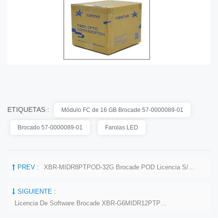
ETIQUETAS :
Módulo FC de 16 GB Brocade 57-0000089-01
Brocado 57-0000089-01
Farolas LED
PREV :
XBR-MIDR8PTPOD-32G Brocade POD Licencia S/W 32G SWL SFP Para Conmutador G720
SIGUIENTE :
Licencia De Software Brocade XBR-G6MIDR12PTPOD-32G BR-MIDRIR-01-Z Para Conmutador HD-G620-24-32G